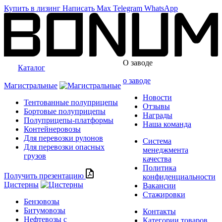
Купить в лизинг
Написать
Max
Telegram
WhatsApp
О заводе
Каталог
о заводе
Магистральные
Новости
Тентованные полуприцепы
Отзывы
Бортовые полуприцепы
Награды
Полуприцепы-платформы
Наша команда
Контейнеровозы
Для перевозки рулонов
Система
Для перевозки опасных
менеджмента
грузов
качества
Политика
Получить презентацию
конфиденциальности
Цистерны
Вакансии
Стажировки
Бензовозы
Битумовозы
Контакты
Нефтевозы с
Категории товаров