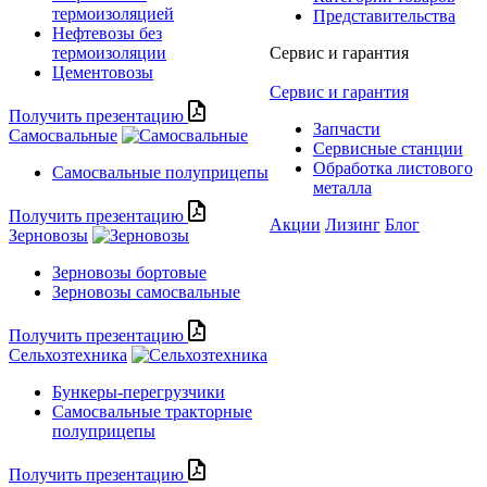
термоизоляцией
Представительства
Нефтевозы без
термоизоляции
Сервис и гарантия
Цементовозы
Сервис и гарантия
Получить презентацию
Запчасти
Самосвальные
Сервисные станции
Обработка листового
Самосвальные полуприцепы
металла
Получить презентацию
Акции
Лизинг
Блог
Зерновозы
Зерновозы бортовые
Зерновозы самосвальные
Получить презентацию
Сельхозтехника
Бункеры-перегрузчики
Самосвальные тракторные
полуприцепы
Получить презентацию