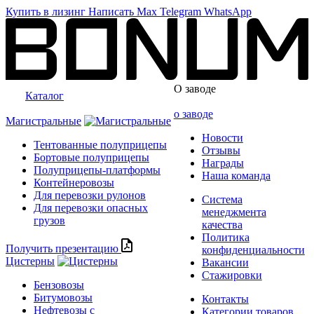
Купить в лизинг
Написать
Max
Telegram
WhatsApp
О заводе
Каталог
о заводе
Магистральные
Новости
Тентованные полуприцепы
Отзывы
Бортовые полуприцепы
Награды
Полуприцепы-платформы
Наша команда
Контейнеровозы
Для перевозки рулонов
Система
Для перевозки опасных
менеджмента
грузов
качества
Политика
Получить презентацию
конфиденциальности
Цистерны
Вакансии
Стажировки
Бензовозы
Битумовозы
Контакты
Нефтевозы с
Категории товаров