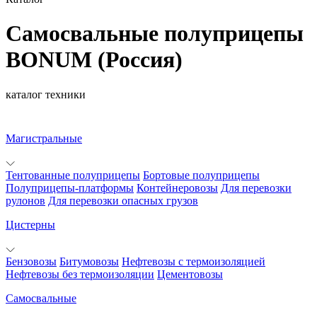
Самосвальные полуприцепы
BONUM (Россия)
каталог техники
Магистральные
Тентованные полуприцепы
Бортовые полуприцепы
Полуприцепы-платформы
Контейнеровозы
Для перевозки
рулонов
Для перевозки опасных грузов
Цистерны
Бензовозы
Битумовозы
Нефтевозы с термоизоляцией
Нефтевозы без термоизоляции
Цементовозы
Самосвальные