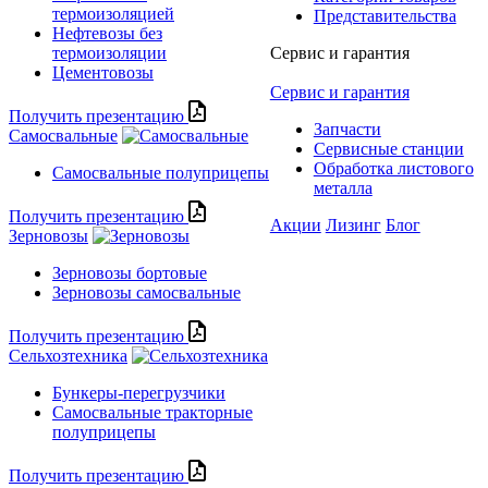
термоизоляцией
Представительства
Нефтевозы без
термоизоляции
Сервис и гарантия
Цементовозы
Сервис и гарантия
Получить презентацию
Запчасти
Самосвальные
Сервисные станции
Обработка листового
Самосвальные полуприцепы
металла
Получить презентацию
Акции
Лизинг
Блог
Зерновозы
Зерновозы бортовые
Зерновозы самосвальные
Получить презентацию
Сельхозтехника
Бункеры-перегрузчики
Самосвальные тракторные
полуприцепы
Получить презентацию