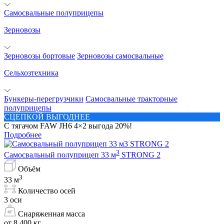
Самосвальные полуприцепы
Зерновозы
Зерновозы бортовые
Зерновозы самосвальные
Сельхозтехника
Бункеры-перегрузчики
Самосвальные тракторные
полуприцепы
СЦЕПКОЙ ВЫГОДНЕЕ
С тягачом FAW JH6 4×2 выгода 20%!
Подробнее
3
Самосвальный полуприцеп 33 м
STRONG 2
Объём
3
33 м
Количество осей
3 оси
Снаряженная масса
от 8 400 кг