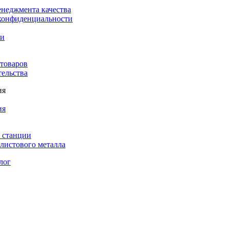
енеджмента качества
конфиденциальности
ки
 товаров
тельства
ия
ия
 станции
листового металла
лог