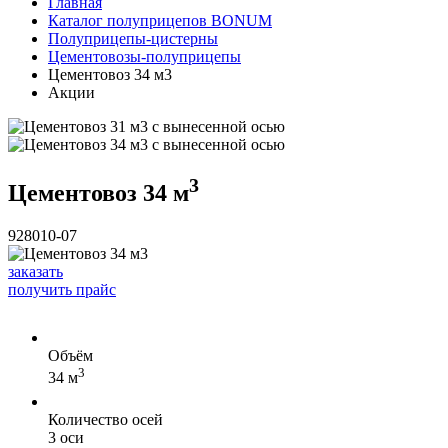
Главная
Каталог полуприцепов BONUM
Полуприцепы-цистерны
Цементовозы-полуприцепы
Цементовоз 34 м3
Акции
3
Цементовоз 34 м
928010-07
заказать
получить прайс
Объём
3
34 м
Количество осей
3 оси