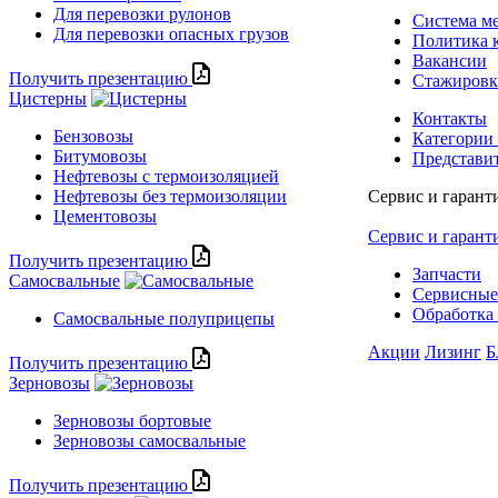
Для перевозки рулонов
Система м
Для перевозки опасных грузов
Политика 
Вакансии
Получить презентацию
Стажиров
Цистерны
Контакты
Бензовозы
Категории
Битумовозы
Представи
Нефтевозы с термоизоляцией
Нефтевозы без термоизоляции
Сервис и гарант
Цементовозы
Сервис и гарант
Получить презентацию
Запчасти
Самосвальные
Сервисные
Обработка 
Самосвальные полуприцепы
Акции
Лизинг
Б
Получить презентацию
Зерновозы
Зерновозы бортовые
Зерновозы самосвальные
Получить презентацию