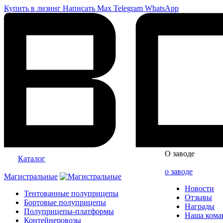
Купить в лизинг
Написать
Max
Telegram
WhatsApp
О заводе
Каталог
о заводе
Магистральные
Новости
Тентованные полуприцепы
Отзывы
Бортовые полуприцепы
Награды
Полуприцепы-платформы
Наша кома
Контейнеровозы